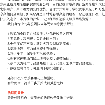
东南亚最具知名度的实体博彩公司，目前已拥有极高的行业知名度和大批
忠实用户，具有绝对的品牌优势。合作方式简单，零投资零风险，即可坐
享高额佣金回报，如果您身边有对博彩感兴趣的朋友，您还犹豫什么，赶
快加入这个一本万利的行业，充分利用身边的人脉及网络资源！
我们有专业的客服团队全年无休为您提供帮助。
1.洗码佣金联系在线客服，让你轻松月入百万；
2.零风险，高回报，每月准时出佣；
3.全年度优惠不断，满足各种类型玩家需求；
4.提款快速，实力雄厚资金有保障；
5.营运多年，深受千万玩家信赖；
6.拥有实体赌场与线上博彩执照，信誉保证；
7.多年大力推广，品牌热度十足，代理可坐享广告品牌效应；
8.数据信息详尽，可查阅下线投注报表。
还等什么？联系客服马上加盟吧。
赚取佣金，简单三步开始成就梦想之旅。
代理商登录
登录代理后台，查看您的代理账号及推广链接。